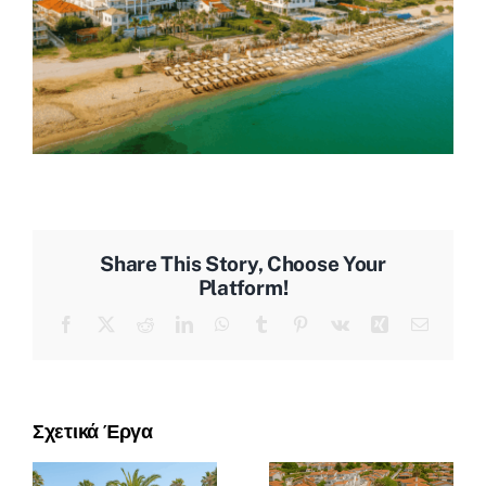
Share This Story, Choose Your
Platform!
Facebook
X
Reddit
LinkedIn
WhatsApp
Tumblr
Pinterest
Vk
Xing
Email
Σχετικά Έργα